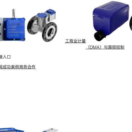
动化
新能源
网
智慧水务
能抄表
智慧燃气
水
船舶电动化
舶电动推进系统
工商业计量
（DMA）与漏损控制
捷入口
闻
成功案例
商务合作