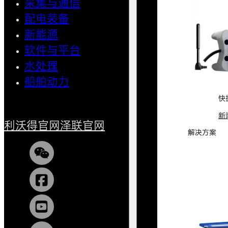
采集与通信
馈线自
配电装备
中压微
新能源
AMI智
软件与平台
清洁用
水处理
小型船
船舶动力
快
新
利沃得官网
泽联官网
解决方案