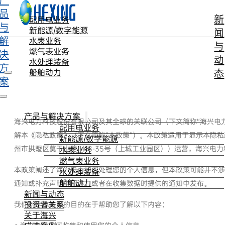
产
跳转到主要内容
跳转到页脚
品
新
配用电业务
与
新能源/数字能源
闻
解
水表业务
与
燃气表业务
决
动
水处理装备
方
态
船舶动力
案
产品与解决方案
海兴电力科技股份有限公司及其全球的关联公司（下文简称“海兴电力
配用电业务
解本《隐私政策》（下文简称“本政策”）。本政策适用于显示本隐
新能源/数字能源
州市拱墅区莫干山路1418-35号（上城工业园区））运营，海兴
水表业务
燃气表业务
本政策阐述了海兴电力如何处理您的个人信息，但本政策可能并不涉
水处理装备
船舶动力
通知或补充声明中阐述，或者在收集数据时提供的通知中发布。
新闻与动态
投资者关系
我们制定本政策的目的在于帮助您了解以下内容：
关于海兴