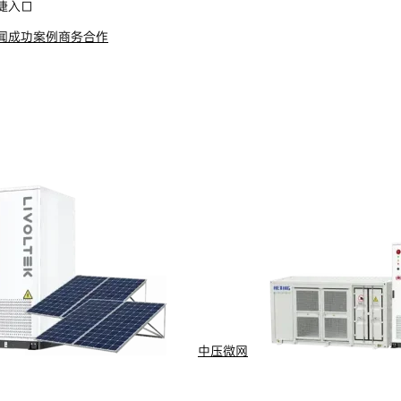
捷入口
闻
成功案例
商务合作
可满足当地法规要求，极大简化了跨国产品的研发与认证流程。
式能保障断电告警、远程拉合闸等关键指令的100%送达，是
为连接家庭能源路由器、充电桩、光伏逆变器的数据管道，支撑智
并持有 PRIME联盟官方认证证书。
中压微网
际项目，验证了其在真实电网环境中的稳定性和先进性。