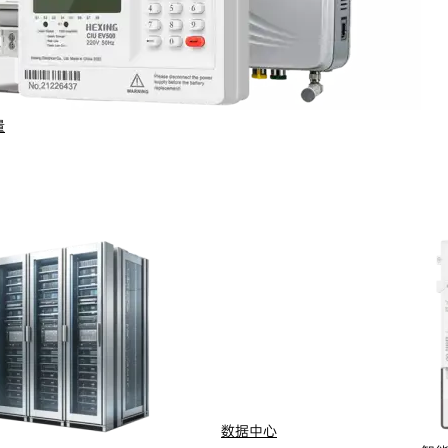
能力与传输速率；MAC层整合时隙结构、优化超帧顺序并新增保
保活机制；网络层新增IPv6协议支持，实现与多种设备的兼容对接，
量
同时支持CENELEC、FCC、ARIB标准，一
高速率提升至1Mbps，支撑更丰富的数据业
DQPSK模式，通过重复编码等技术，在恶劣噪声环
数据中心
ive机制，精准定位并修复弱链路。