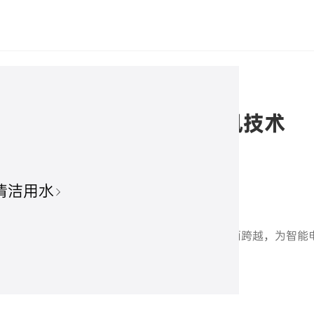
RIME国际标准的载波通讯技术
2025/12/18 来源：海兴电力
清洁用水
经网络。
实现了速率、抗干扰、全球频段适配与IPv6支持的全面跨越，为