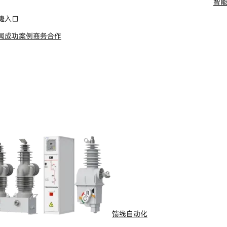
智
捷入口
闻
成功案例
商务合作
IP网络，为远程控制、分布式能源监控等高级应
大规模、复杂拓扑的配电网。
馈线自动化