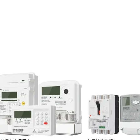
护间隔，灵活调整帧长度与时隙长
同时保持对v1.3.6版本的向后兼容，
版方案适配全球。
务。
境下可获得最大14.5dB的