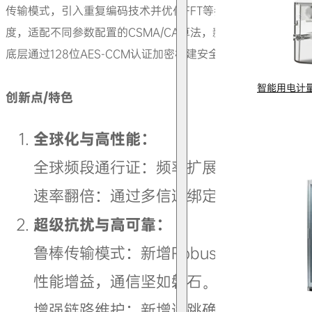
传输模式，引入重复编码技术并优化FFT等参数，提升抗干扰
度，适配不同参数配置的CSMA/CA算法，新增KeepAlive
底层通过128位AES-CCM认证加密构建安全防护体系。
智能用电计
创新点/特色
全球化与高性能：
全球频段通行证：频率扩展至470kHz+，
速率翻倍：通过多信道绑定等技术，理论最
超级抗扰与高可靠：
鲁棒传输模式：新增Robust DBPSK/
性能增益，通信坚如磐石。
增强链路维护：新增逐跳确认的KeepAl