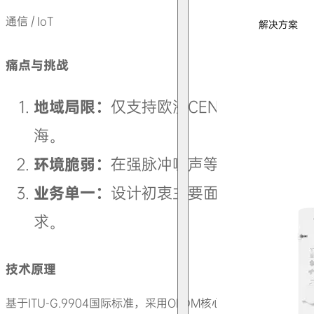
通信 / IoT
解决方案
痛点与挑战
地域局限：
仅支持欧洲CENELEC A频
海。
环境脆弱：
在强脉冲噪声等恶劣电网环境
业务单一：
设计初衷主要面向抄表，对高
求。
技术原理
基于ITU-G.9904国际标准，采用OFDM核心技术构建窄带