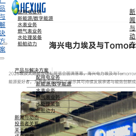
产
跳转到主要内容
跳转到页脚
品
新
配用电业务
与
新能源/数字能源
闻
解
水表业务
与
燃气表业务
决
动
水处理装备
方
海兴电力埃及与Tomorr
态
船舶动力
案
产品与解决方案
2025埃及太阳能及储能展览会圆满落幕，海兴电力埃及与Tomor
配用电业务
能源爱好者，为两家企业提供了展示其可持续发展承诺与能效创新成
新能源/数字能源
水表业务
燃气表业务
水处理装备
船舶动力
新闻与动态
投资者关系
关于海兴