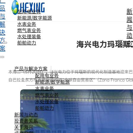
产
跳转到主要内容
跳转到页脚
品
新
配用电业务
与
新能源/数字能源
闻
解
水表业务
与
燃气表业务
决
动
水处理装备
方
海兴电力玛瑙斯
态
船舶动力
案
产品与解决方案
本周二（5月20日），海兴电力位于玛瑙斯的现代化制造基地迎来巴
配用电业务
自巴拉圭东方市重要物流枢纽”全球自由贸易区”（Zona Franca 
新能源/数字能源
水表业务
燃气表业务
水处理装备
船舶动力
新闻与动态
投资者关系
关于海兴