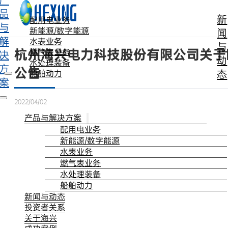
产
跳转到主要内容
跳转到页脚
品
新
配用电业务
与
新能源/数字能源
闻
解
水表业务
与
杭州海兴电力科技股份有限公司关于
燃气表业务
决
动
水处理装备
方
公告
态
船舶动力
案
2022/04/02
产品与解决方案
配用电业务
新能源/数字能源
水表业务
燃气表业务
水处理装备
船舶动力
新闻与动态
投资者关系
关于海兴