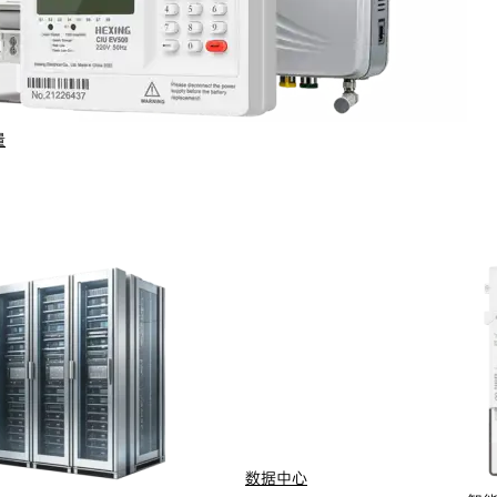
量
行业与场景
电计量
智能配用电
动化
新能源
网
智慧水务
能抄表
智慧燃气
数据中心
水
船舶电动化