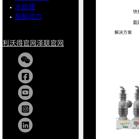
水处理
小型船
快
船舶动力
新
解决方案
利沃得官网
泽联官网