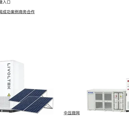
捷入口
闻
成功案例
商务合作
s Reserved
浙ICP备09002778号-1
中压微网