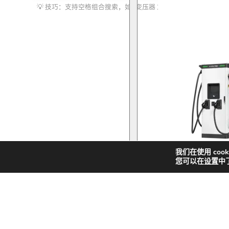
索
化储能
我们在使用 coo
您可以在
设置
中
快
新
解决方案