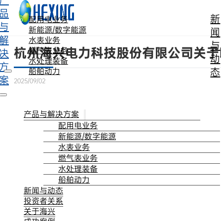
产
跳转到主要内容
跳转到页脚
品
新
配用电业务
与
新能源/数字能源
闻
解
水表业务
与
杭州海兴电力科技股份有限公司关于
燃气表业务
决
动
水处理装备
方
态
船舶动力
案
2025/09/02
产品与解决方案
配用电业务
新能源/数字能源
水表业务
燃气表业务
水处理装备
船舶动力
新闻与动态
投资者关系
关于海兴