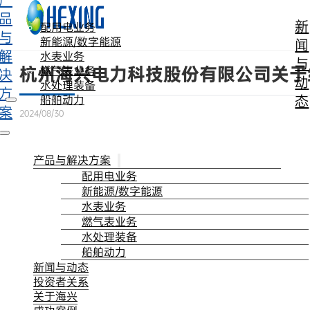
产
跳转到主要内容
跳转到页脚
品
新
配用电业务
与
新能源/数字能源
闻
解
水表业务
与
杭州海兴电力科技股份有限公司关于
燃气表业务
决
动
水处理装备
方
态
船舶动力
案
2024/08/30
产品与解决方案
配用电业务
新能源/数字能源
水表业务
燃气表业务
水处理装备
船舶动力
新闻与动态
投资者关系
关于海兴