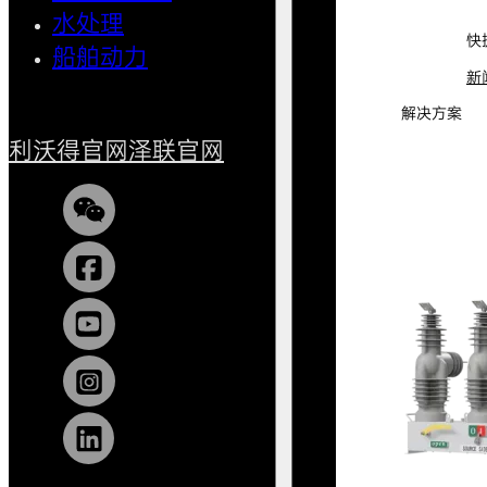
水处理
小型船
快
船舶动力
新
解决方案
利沃得官网
泽联官网