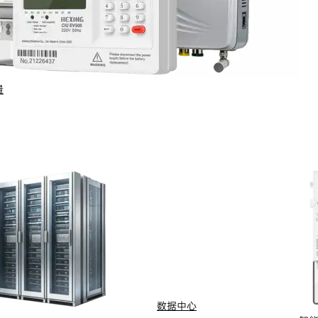
量
行业与场景
电计量
智能配用电
动化
新能源
网
智慧水务
能抄表
智慧燃气
数据中心
水
船舶电动化