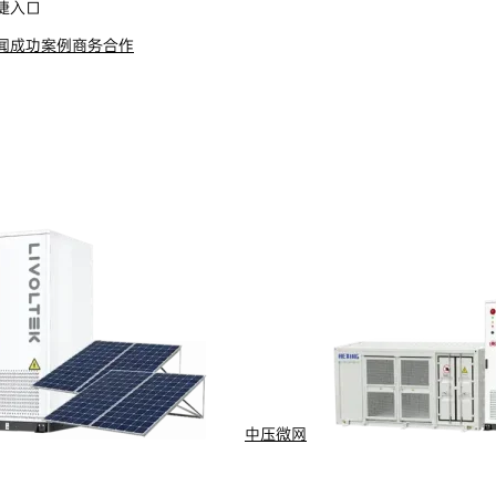
捷入口
闻
成功案例
商务合作
s Reserved
浙ICP备09002778号-1
中压微网