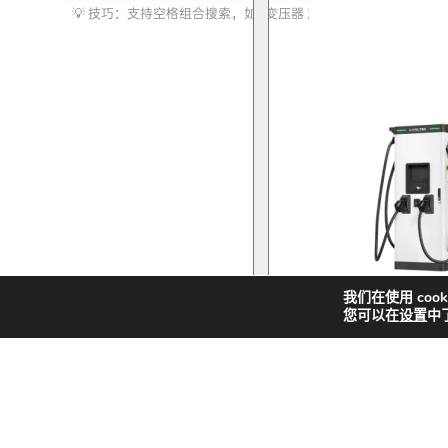
索
化储能
我们在使用 coo
您可以在
设置
中
快
新
解决方案