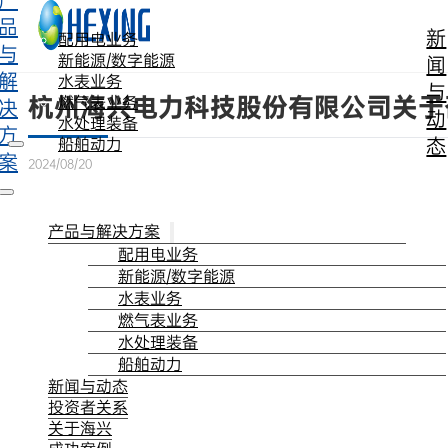
产
跳转到主要内容
跳转到页脚
品
新
配用电业务
与
新能源/数字能源
闻
解
水表业务
与
杭州海兴电力科技股份有限公司关于
燃气表业务
决
动
水处理装备
方
态
船舶动力
案
2024/08/20
产品与解决方案
配用电业务
新能源/数字能源
水表业务
燃气表业务
水处理装备
船舶动力
新闻与动态
投资者关系
关于海兴