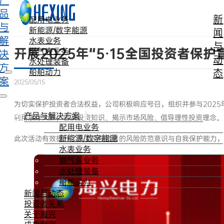
产
跳转到主要内容
跳转到页脚
品
新
配用电业务
与
新能源/数字能源
闻
解
水表业务
与
开展2025年“5·15全国投资者保
燃气表业务
决
动
水处理装备
方
态
船舶动力
案
2025/05/15
为切实保护投资者合法权益，公司积极响应号召，组织并参与2025年
产品与解决方案
利用展厅大屏，普及投资知识、揭示市场风险、倡导理性投资理念。
配用电业务
新能源/数字能源
此次活动有效提升了员工及投资者的风险防范意识与自我保护能力，
水表业务
燃气表业务
水处理装备
船舶动力
新闻与动态
投资者关系
关于海兴