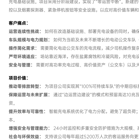
充电基础设施。项目采用分阶段建设，实现了“零运营中断”。新建的
控以及烟雾探测器、紧急停机按钮等安全设施，以应对高价值车辆和
客户痛点：
运营连续性挑战：
如何在改造基础设施、部署充电设备的同时，确
车队规模与电力规划：
如何为当前及未来不断增长的电动公交车队（
操作简化需求：
需要简化电动公交车的充电流程，减少司机操作复
严苛环境适应：
场站靠近海洋，存在盐雾腐蚀和冷凝风险，对充电
安全与管理：
需要对高功率充电过程、高价值资产（公交车）以及
项目价值：
推动零排放转型：
为项目公司实现其“100%可持续车队”的中期
保障运营与未来扩展：
通过“边运营边建设”的模式和预留高达10
资。
提升效率与可靠性：
智能充电系统优化了电力分配，避免了超负荷
本。
增强安全与管理能力：
24小时监控和多重安全防护措施为大规模、
社会与环保效益：
支持该公司每年超过5200万人次的客运服务向