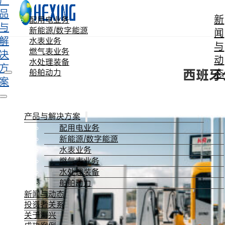
产
跳转到主要内容
跳转到页脚
品
新
配用电业务
与
新能源/数字能源
闻
解
水表业务
与
燃气表业务
决
动
水处理装备
方
西班牙
态
船舶动力
案
产品与解决方案
配用电业务
新能源/数字能源
水表业务
燃气表业务
水处理装备
船舶动力
新闻与动态
投资者关系
关于海兴