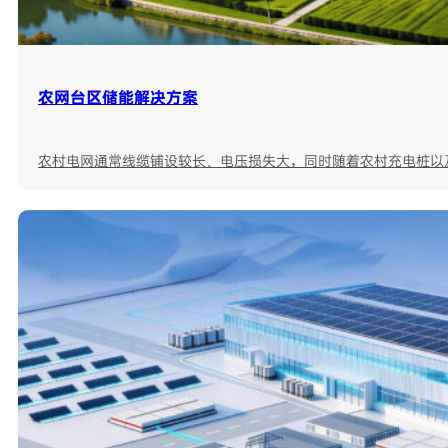
农网台区储能解决方案
农村电网通常线缆铺设较长、电压损失大，同时随着农村充电桩以及屋