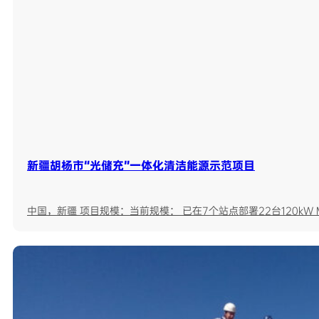
新疆胡杨市“光储充”一体化清洁能源示范项目
中国，新疆 项目规模：当前规模： 已在7个站点部署22台120kW Mo