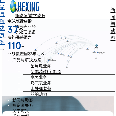
产
跳转到主要内容
跳转到页脚
品
新
17
配用电业务
与
个
新能源/数字能源
闻
解
全球制造中心
水表业务
与
37
燃气表业务
决
个
动
水处理装备
方
态
海外子公司
船舶动力
案
110
+
业务覆盖国家与地区
产品与解决方案
配用电业务
新能源/数字能源
水表业务
燃气表业务
水处理装备
船舶动力
新闻与动态
投资者关系
关于海兴