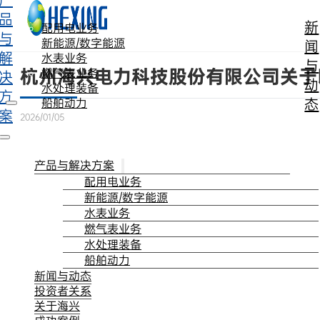
产
跳转到主要内容
跳转到页脚
品
新
配用电业务
与
新能源/数字能源
闻
解
水表业务
与
杭州海兴电力科技股份有限公司关于
燃气表业务
决
动
水处理装备
方
态
船舶动力
案
2026/01/05
产品与解决方案
配用电业务
新能源/数字能源
水表业务
燃气表业务
水处理装备
船舶动力
新闻与动态
投资者关系
关于海兴