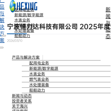
产
跳转到主要内容
跳转到页脚
品
新
配用电业务
与
新能源/数字能源
闻
解
水表业务
与
宁波恒力达科技有限公司 2025年
燃气表业务
决
动
水处理装备
方
态
船舶动力
案
2026/03/10
产品与解决方案
配用电业务
新能源/数字能源
水表业务
燃气表业务
水处理装备
船舶动力
新闻与动态
投资者关系
关于海兴