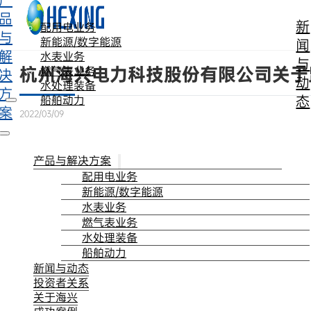
产
跳转到主要内容
跳转到页脚
品
新
配用电业务
与
新能源/数字能源
闻
解
水表业务
与
杭州海兴电力科技股份有限公司关于
燃气表业务
决
动
水处理装备
方
态
船舶动力
案
2022/03/09
产品与解决方案
配用电业务
新能源/数字能源
水表业务
燃气表业务
水处理装备
船舶动力
新闻与动态
投资者关系
关于海兴