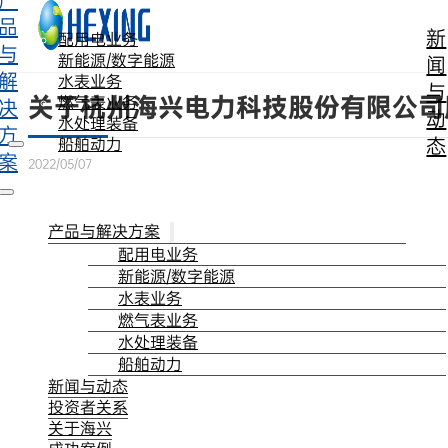
产
跳转到主要内容
跳转到页脚
品
新
配用电业务
与
新能源/数字能源
闻
解
水表业务
与
关于杭州海兴电力科技股份有限公司
燃气表业务
决
动
水处理装备
方
态
船舶动力
案
2022/05/07
产品与解决方案
配用电业务
新能源/数字能源
水表业务
燃气表业务
水处理装备
船舶动力
新闻与动态
投资者关系
关于海兴