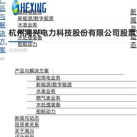
产
跳转到主要内容
跳转到页脚
品
新
配用电业务
与
新能源/数字能源
闻
解
水表业务
与
杭州海兴电力科技股份有限公司股票
燃气表业务
决
动
水处理装备
方
态
船舶动力
案
2025/10/30
产品与解决方案
配用电业务
新能源/数字能源
水表业务
燃气表业务
水处理装备
船舶动力
新闻与动态
投资者关系
关于海兴