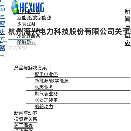
产
跳转到主要内容
跳转到页脚
品
新
配用电业务
与
新能源/数字能源
闻
解
水表业务
与
杭州海兴电力科技股份有限公司关于
燃气表业务
决
动
水处理装备
方
态
船舶动力
案
2025/07/02
产品与解决方案
配用电业务
新能源/数字能源
水表业务
燃气表业务
水处理装备
船舶动力
新闻与动态
投资者关系
关于海兴