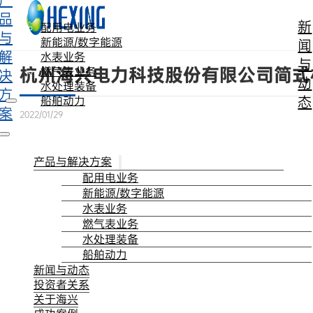
产
跳转到主要内容
跳转到页脚
品
新
配用电业务
与
新能源/数字能源
闻
解
水表业务
与
杭州海兴电力科技股份有限公司简式
燃气表业务
决
动
水处理装备
方
态
船舶动力
案
2022/01/29
产品与解决方案
配用电业务
新能源/数字能源
水表业务
燃气表业务
水处理装备
船舶动力
新闻与动态
投资者关系
关于海兴