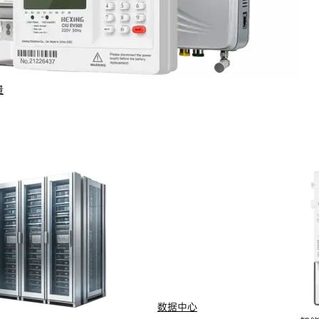
量
行业与场景
电计量
智能配用电
动化
新能源
网
智慧水务
能抄表
智慧燃气
数据中心
水
船舶电动化