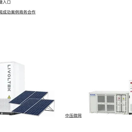
捷入口
闻
成功案例
商务合作
s Reserved
浙ICP备09002778号-1
中压微网