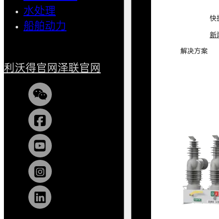
水处理
小型船
快
船舶动力
新
解决方案
利沃得官网
泽联官网