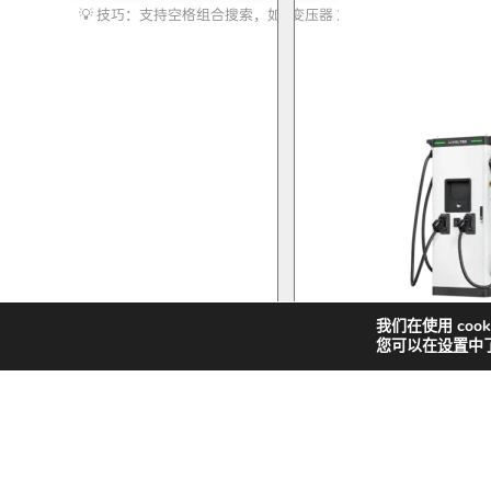
索
化储能
我们在使用 coo
您可以在
设置
中
快
新
解决方案