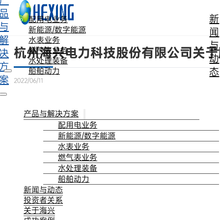
产
跳转到主要内容
跳转到页脚
品
新
配用电业务
与
新能源/数字能源
闻
解
水表业务
与
杭州海兴电力科技股份有限公司关于
燃气表业务
决
动
水处理装备
方
态
船舶动力
案
2022/06/11
产品与解决方案
配用电业务
新能源/数字能源
水表业务
燃气表业务
水处理装备
船舶动力
新闻与动态
投资者关系
关于海兴