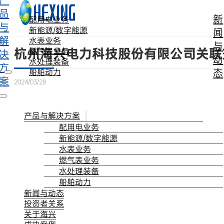
产
跳转到主要内容
跳转到页脚
品
新
配用电业务
与
新能源/数字能源
闻
解
水表业务
与
杭州海兴电力科技股份有限公司关联交
燃气表业务
决
动
水处理装备
方
态
船舶动力
案
2024/03/28
产品与解决方案
配用电业务
新能源/数字能源
水表业务
燃气表业务
水处理装备
船舶动力
新闻与动态
投资者关系
关于海兴