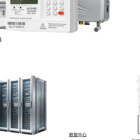
量
行业与场景
电计量
智能配用电
动化
新能源
网
智慧水务
能抄表
智慧燃气
数据中心
水
船舶电动化