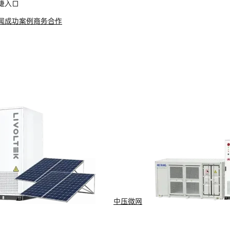
捷入口
闻
成功案例
商务合作
s Reserved
浙ICP备09002778号-1
中压微网