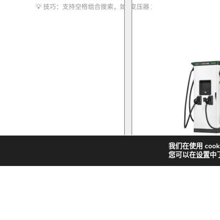
索
化储能
我们在使用 coo
您可以在
设置
中
快
新
解决方案