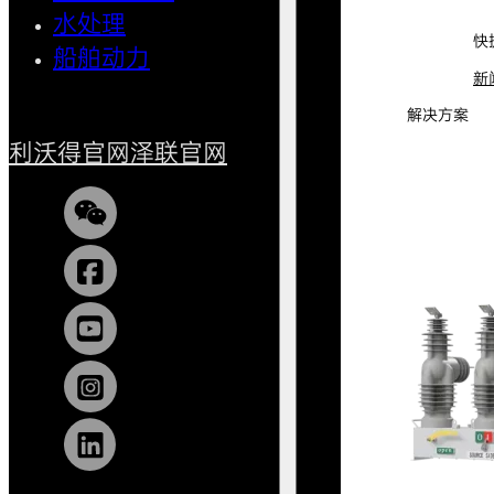
水处理
小型船
快
船舶动力
新
解决方案
利沃得官网
泽联官网