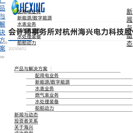
产
跳转到主要内容
跳转到页脚
品
新
配用电业务
与
新能源/数字能源
闻
解
水表业务
与
会计师事务所对杭州海兴电力科技股
燃气表业务
决
动
水处理装备
方
态
船舶动力
案
2021/04/12
产品与解决方案
配用电业务
新能源/数字能源
水表业务
燃气表业务
水处理装备
船舶动力
新闻与动态
投资者关系
关于海兴