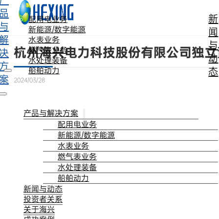
产
跳转到主要内容
跳转到页脚
品
新
配用电业务
与
新能源/数字能源
闻
解
水表业务
与
杭州海兴电力科技股份有限公司独立
燃气表业务
决
动
水处理装备
方
态
船舶动力
案
2024/03/28
产品与解决方案
配用电业务
新能源/数字能源
水表业务
燃气表业务
水处理装备
船舶动力
新闻与动态
投资者关系
关于海兴