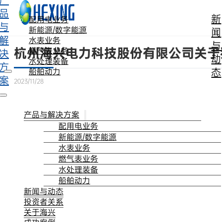
产
跳转到主要内容
跳转到页脚
品
新
配用电业务
与
新能源/数字能源
闻
解
水表业务
与
杭州海兴电力科技股份有限公司关于
燃气表业务
决
动
水处理装备
方
态
船舶动力
案
2023/11/28
产品与解决方案
配用电业务
新能源/数字能源
水表业务
燃气表业务
水处理装备
船舶动力
新闻与动态
投资者关系
关于海兴