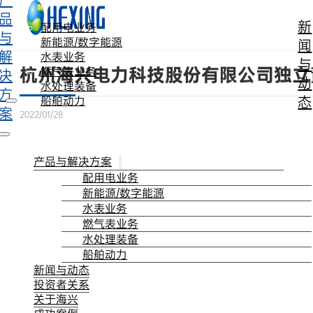
产
跳转到主要内容
跳转到页脚
品
新
配用电业务
与
新能源/数字能源
闻
解
水表业务
与
杭州海兴电力科技股份有限公司独立
燃气表业务
决
动
水处理装备
方
态
船舶动力
案
2022/01/28
产品与解决方案
配用电业务
新能源/数字能源
水表业务
燃气表业务
水处理装备
船舶动力
新闻与动态
投资者关系
关于海兴