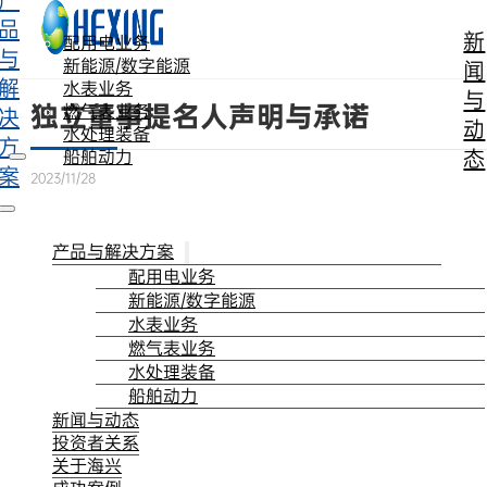
产
跳转到主要内容
跳转到页脚
品
新
配用电业务
与
新能源/数字能源
闻
解
水表业务
与
独立董事提名人声明与承诺
燃气表业务
决
动
水处理装备
方
态
船舶动力
案
2023/11/28
产品与解决方案
配用电业务
新能源/数字能源
水表业务
燃气表业务
水处理装备
船舶动力
新闻与动态
投资者关系
关于海兴