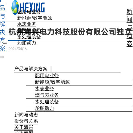
产
跳转到主要内容
跳转到页脚
品
新
配用电业务
与
新能源/数字能源
闻
解
水表业务
与
杭州海兴电力科技股份有限公司独立
燃气表业务
决
动
水处理装备
方
态
船舶动力
案
2024/04/16
产品与解决方案
配用电业务
新能源/数字能源
水表业务
燃气表业务
水处理装备
船舶动力
新闻与动态
投资者关系
关于海兴