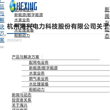
产
跳转到主要内容
跳转到页脚
品
新
配用电业务
与
新能源/数字能源
闻
解
水表业务
与
杭州海兴电力科技股份有限公司关于
燃气表业务
决
动
水处理装备
方
态
船舶动力
案
2021/04/12
产品与解决方案
配用电业务
新能源/数字能源
水表业务
燃气表业务
水处理装备
船舶动力
新闻与动态
投资者关系
关于海兴