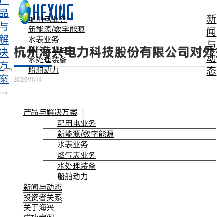
产
跳转到主要内容
跳转到页脚
品
新
配用电业务
与
新能源/数字能源
闻
解
水表业务
与
杭州海兴电力科技股份有限公司对外
燃气表业务
决
动
水处理装备
方
态
船舶动力
案
2025/11/14
产品与解决方案
配用电业务
新能源/数字能源
水表业务
燃气表业务
水处理装备
船舶动力
新闻与动态
投资者关系
关于海兴