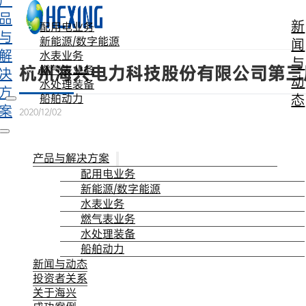
产
跳转到主要内容
跳转到页脚
品
新
配用电业务
与
新能源/数字能源
闻
解
水表业务
与
杭州海兴电力科技股份有限公司第三
燃气表业务
决
动
水处理装备
方
态
船舶动力
案
2020/12/02
产品与解决方案
配用电业务
新能源/数字能源
水表业务
燃气表业务
水处理装备
船舶动力
新闻与动态
投资者关系
关于海兴