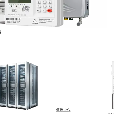
量
行业与场景
电计量
智能配用电
动化
新能源
网
智慧水务
能抄表
智慧燃气
数据中心
水
船舶电动化