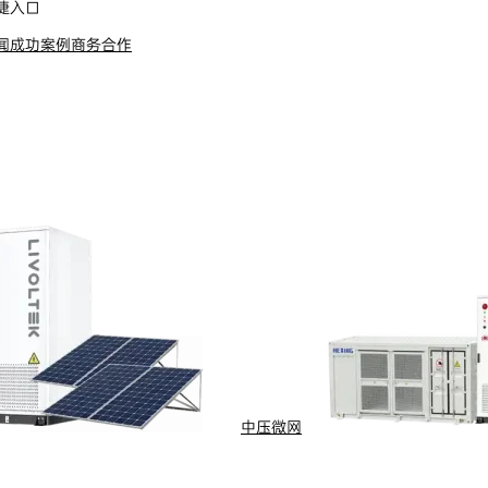
捷入口
闻
成功案例
商务合作
s Reserved
浙ICP备09002778号-1
中压微网