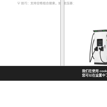
索
化储能
我们在使用 coo
您可以在
设置
中
快
新
解决方案