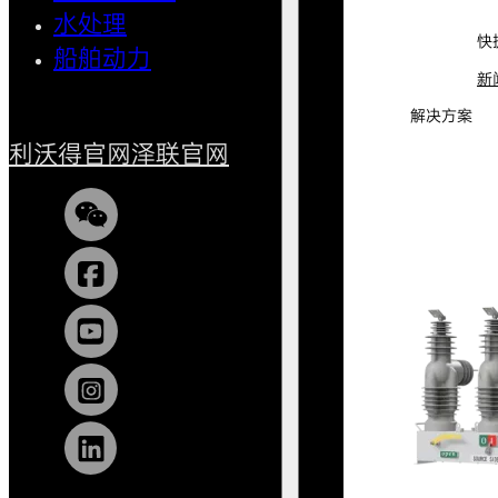
水处理
小型船
快
船舶动力
新
解决方案
利沃得官网
泽联官网