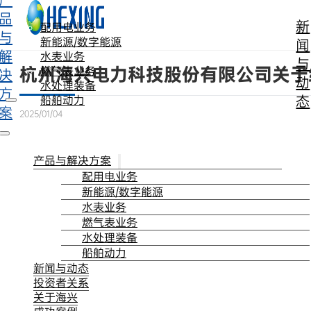
产
跳转到主要内容
跳转到页脚
品
新
配用电业务
与
新能源/数字能源
闻
解
水表业务
与
杭州海兴电力科技股份有限公司关于
燃气表业务
决
动
水处理装备
方
态
船舶动力
案
2025/01/04
产品与解决方案
配用电业务
新能源/数字能源
水表业务
燃气表业务
水处理装备
船舶动力
新闻与动态
投资者关系
关于海兴