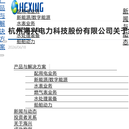
产
跳转到主要内容
跳转到页脚
品
新
配用电业务
与
新能源/数字能源
闻
解
水表业务
与
杭州海兴电力科技股份有限公司关于
燃气表业务
决
动
水处理装备
方
态
船舶动力
案
2026/06/18
产品与解决方案
配用电业务
新能源/数字能源
水表业务
燃气表业务
水处理装备
船舶动力
新闻与动态
投资者关系
关于海兴