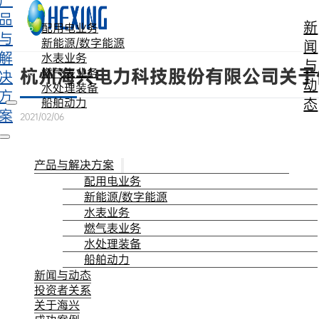
产
跳转到主要内容
跳转到页脚
品
新
配用电业务
与
新能源/数字能源
闻
解
水表业务
与
杭州海兴电力科技股份有限公司关于
燃气表业务
决
动
水处理装备
方
态
船舶动力
案
2021/02/06
产品与解决方案
配用电业务
新能源/数字能源
水表业务
燃气表业务
水处理装备
船舶动力
新闻与动态
投资者关系
关于海兴