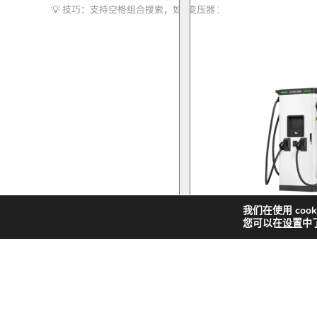
索
化储能
我们在使用 coo
您可以在
设置
中
快
新
解决方案