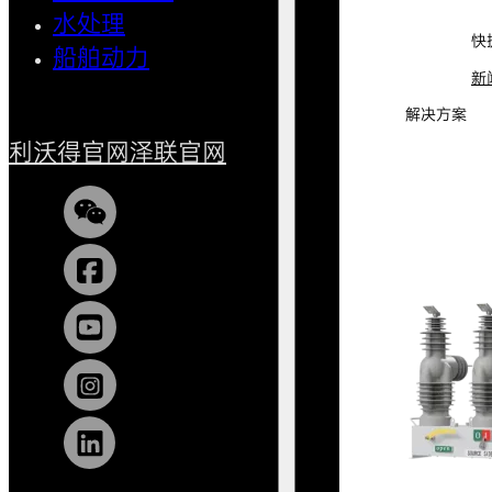
水处理
小型船
快
船舶动力
新
解决方案
利沃得官网
泽联官网