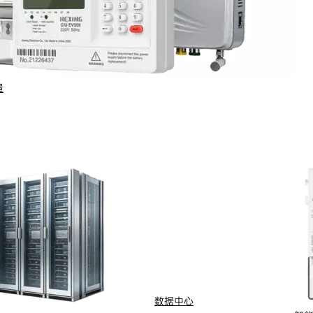
量
行业与场景
电计量
智能配用电
动化
新能源
网
智慧水务
能抄表
智慧燃气
数据中心
水
船舶电动化