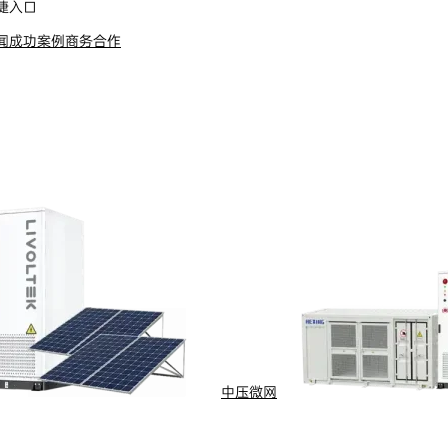
捷入口
闻
成功案例
商务合作
s Reserved
浙ICP备09002778号-1
中压微网