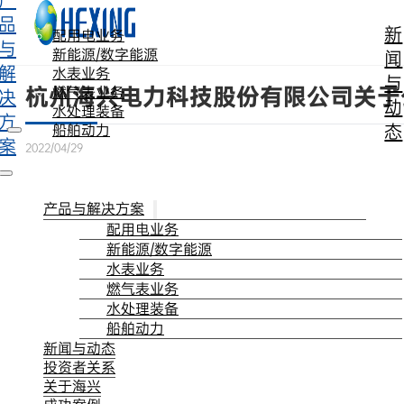
产
跳转到主要内容
跳转到页脚
品
新
配用电业务
与
新能源/数字能源
闻
解
水表业务
与
杭州海兴电力科技股份有限公司关于
燃气表业务
决
动
水处理装备
方
态
船舶动力
案
2022/04/29
产品与解决方案
配用电业务
新能源/数字能源
水表业务
燃气表业务
水处理装备
船舶动力
新闻与动态
投资者关系
关于海兴