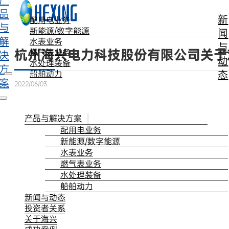
产
跳转到主要内容
跳转到页脚
品
新
配用电业务
与
新能源/数字能源
闻
解
水表业务
与
杭州海兴电力科技股份有限公司关于
燃气表业务
决
动
水处理装备
方
态
船舶动力
案
2022/06/03
产品与解决方案
配用电业务
新能源/数字能源
水表业务
燃气表业务
水处理装备
船舶动力
新闻与动态
投资者关系
关于海兴