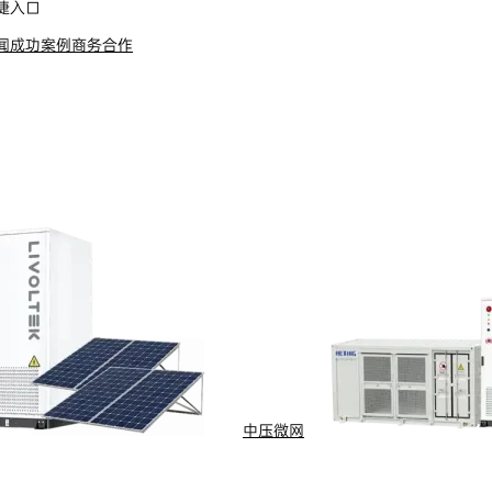
捷入口
闻
成功案例
商务合作
s Reserved
浙ICP备09002778号-1
中压微网