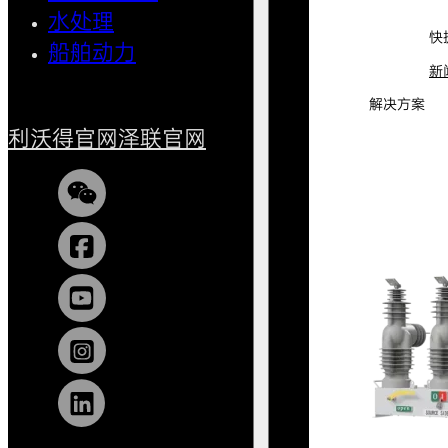
水处理
小型船
快
船舶动力
新
解决方案
利沃得官网
泽联官网