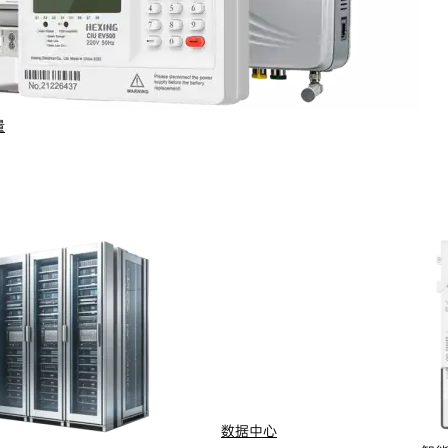
量
行业与场景
电计量
智能配用电
动化
新能源
网
智慧水务
能抄表
智慧燃气
数据中心
水
船舶电动化