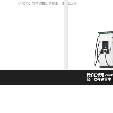
索
化储能
我们在使用 coo
您可以在
设置
中
快
新
解决方案