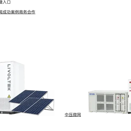
捷入口
闻
成功案例
商务合作
s Reserved
浙ICP备09002778号-1
中压微网