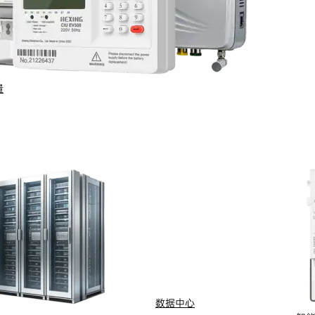
量
行业与场景
电计量
智能配用电
动化
新能源
网
智慧水务
能抄表
智慧燃气
数据中心
水
船舶电动化