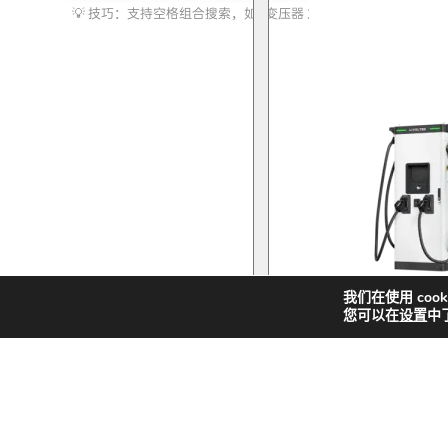
索
化储能
我们在使用 coo
您可以在
设置
中
快
新
解决方案