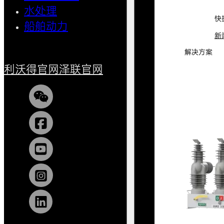
水处理
小型船
快
船舶动力
新
解决方案
利沃得官网
泽联官网