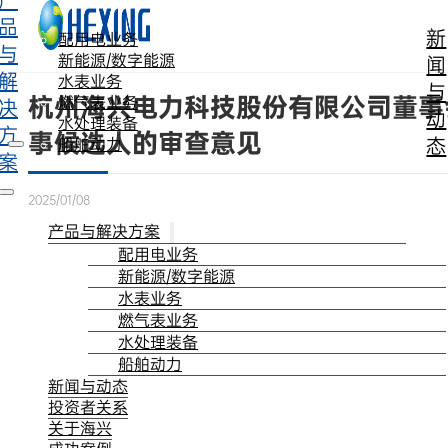
产
跳转到主要内容
跳转到页脚
品
新
配用电业务
与
新能源/数字能源
闻
解
水表业务
与
杭州海兴电力科技股份有限公司董事
燃气表业务
决
动
水处理装备
方
事候选人的审查意见
态
船舶动力
案
2025/01/08
产品与解决方案
配用电业务
新能源/数字能源
水表业务
燃气表业务
水处理装备
船舶动力
新闻与动态
投资者关系
关于海兴