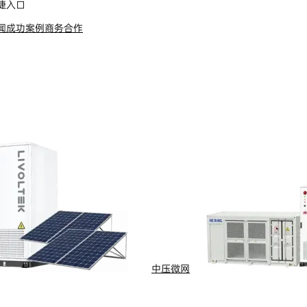
捷入口
闻
成功案例
商务合作
s Reserved
浙ICP备09002778号-1
中压微网