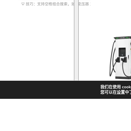
索
化储能
我们在使用 coo
您可以在
设置
中
快
新
解决方案