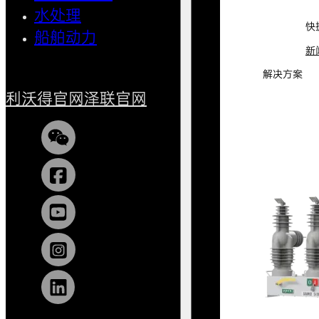
水处理
小型船
快
船舶动力
新
解决方案
利沃得官网
泽联官网