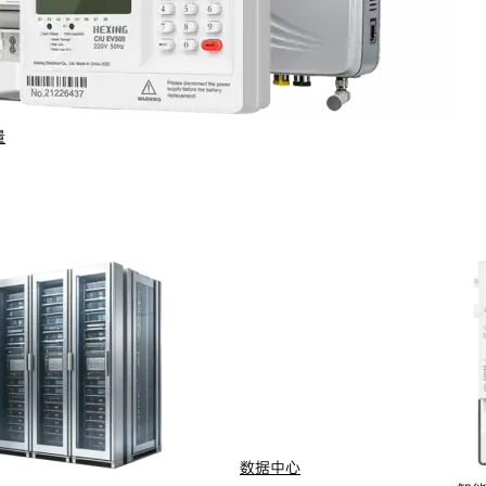
量
行业与场景
电计量
智能配用电
动化
新能源
网
智慧水务
能抄表
智慧燃气
数据中心
水
船舶电动化