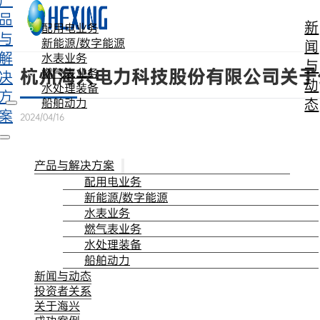
产
跳转到主要内容
跳转到页脚
品
新
配用电业务
与
新能源/数字能源
闻
解
水表业务
与
杭州海兴电力科技股份有限公司关于
燃气表业务
决
动
水处理装备
方
态
船舶动力
案
2024/04/16
产品与解决方案
配用电业务
新能源/数字能源
水表业务
燃气表业务
水处理装备
船舶动力
新闻与动态
投资者关系
关于海兴