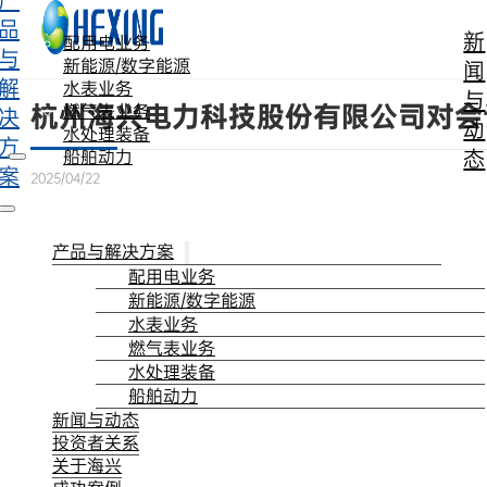
产
跳转到主要内容
跳转到页脚
品
新
配用电业务
与
新能源/数字能源
闻
解
水表业务
与
杭州海兴电力科技股份有限公司对会
燃气表业务
决
动
水处理装备
方
态
船舶动力
案
2025/04/22
产品与解决方案
配用电业务
新能源/数字能源
水表业务
燃气表业务
水处理装备
船舶动力
新闻与动态
投资者关系
关于海兴