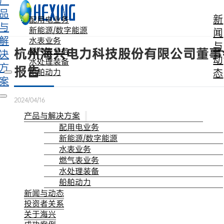
产
跳转到主要内容
跳转到页脚
品
新
配用电业务
与
新能源/数字能源
闻
解
水表业务
与
杭州海兴电力科技股份有限公司董事会
燃气表业务
决
动
水处理装备
方
报告
态
船舶动力
案
2024/04/16
产品与解决方案
配用电业务
新能源/数字能源
水表业务
燃气表业务
水处理装备
船舶动力
新闻与动态
投资者关系
关于海兴