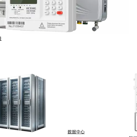
量
行业与场景
电计量
智能配用电
动化
新能源
网
智慧水务
能抄表
智慧燃气
数据中心
水
船舶电动化