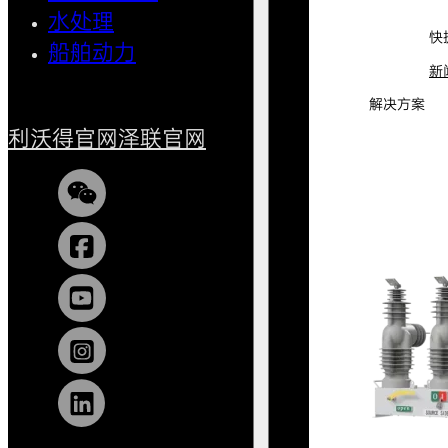
水处理
小型船
快
船舶动力
新
解决方案
利沃得官网
泽联官网