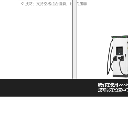
索
化储能
我们在使用 coo
您可以在
设置
中
快
新
解决方案