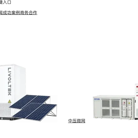
捷入口
闻
成功案例
商务合作
s Reserved
浙ICP备09002778号-1
中压微网